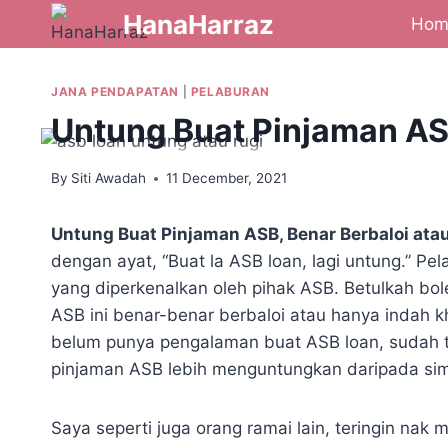
HanaHarraz
Hom
JANA PENDAPATAN
|
PELABURAN
Untung Buat Pinjaman ASB
By
Siti Awadah
11 December, 2021
Untung Buat Pinjaman ASB, Benar Berbaloi ata
dengan ayat, “Buat la ASB loan, lagi untung.” Pe
yang diperkenalkan oleh pihak ASB. Betulkah b
ASB ini benar-benar berbaloi atau hanya indah 
belum punya pengalaman buat ASB loan, sudah t
pinjaman ASB lebih menguntungkan daripada si
Saya seperti juga orang ramai lain, teringin nak