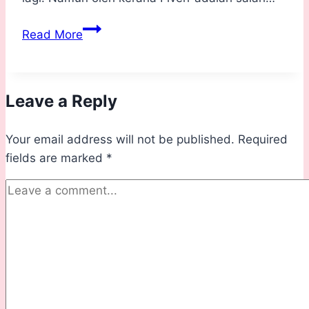
Jana
Read More
Pendapatan
sebagai
Freelancer
Leave a Reply
di
Fiverr
Your email address will not be published.
Required
fields are marked
*