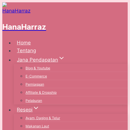
Skip
to
content
HanaHarraz
Home
Tentang
Jana Pendapatan
Blog & Youtube
E-Commerce
Perniagaan
Affiliate & Dropship
Pelaburan
Resepi
Ayam, Daging & Telur
Makanan Laut