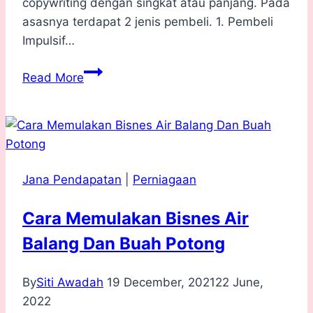
copywriting dengan singkat atau panjang. Pada
asasnya terdapat 2 jenis pembeli. 1. Pembeli
Impulsif…
Cara
Read More
Tulis
Copywriting
yang
Bagus
Jana Pendapatan
|
Perniagaan
Cara Memulakan Bisnes Air
Balang Dan Buah Potong
By
Siti Awadah
19 December, 2021
22 June,
2022