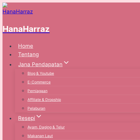
Skip
to
content
HanaHarraz
Home
Tentang
Jana Pendapatan
Blog & Youtube
E-Commerce
Perniagaan
Affiliate & Dropship
Pelaburan
Resepi
Ayam, Daging & Telur
Makanan Laut