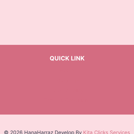
QUICK LINK
Home
About Me
Privacy Policy
Terms & Conditions
© 2026 HanaHarraz Develop By
Kita Clicks Services