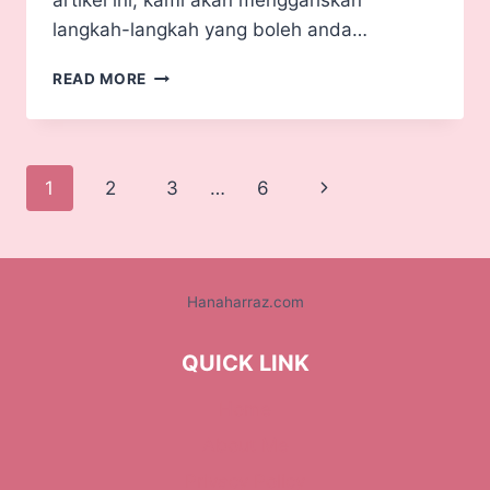
langkah-langkah yang boleh anda…
READ MORE
1
2
3
…
6
Hanaharraz.com
QUICK LINK
Home
About Me
Privacy Policy