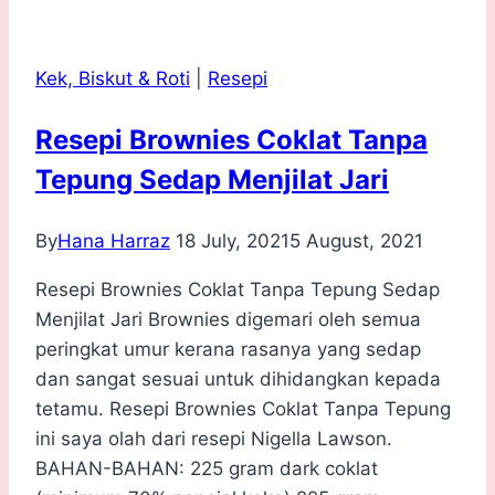
Custard
yang
Kek, Biskut & Roti
|
Resepi
Mudah
Resepi Brownies Coklat Tanpa
Tepung Sedap Menjilat Jari
By
Hana Harraz
18 July, 2021
5 August, 2021
Resepi Brownies Coklat Tanpa Tepung Sedap
Menjilat Jari Brownies digemari oleh semua
peringkat umur kerana rasanya yang sedap
dan sangat sesuai untuk dihidangkan kepada
tetamu. Resepi Brownies Coklat Tanpa Tepung
ini saya olah dari resepi Nigella Lawson.
BAHAN-BAHAN: 225 gram dark coklat