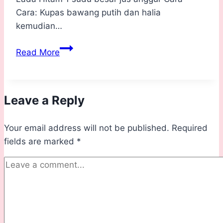
Cara: Kupas bawang putih dan halia
kemudian…
Resepi
Read More
Steak
Goreng
Mudah
Leave a Reply
dan
Pantas
Your email address will not be published.
Required
fields are marked
*