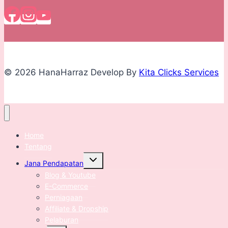
© 2026 HanaHarraz Develop By
Kita Clicks Services
Home
Tentang
Expand
Jana Pendapatan
child
menu
Blog & Youtube
E-Commerce
Perniagaan
Affiliate & Dropship
Pelaburan