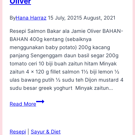
Oliver
By
Hana Harraz
15 July, 2021
5 August, 2021
Resepi Salmon Bakar ala Jamie Oliver BAHAN-
BAHAN 400g kentang (sebaiknya
menggunakan baby potato) 200g kacang
panjang Sengenggam daun basil segar 200g
tomato ceri 10 biji buah zaitun hitam Minyak
zaitun 4 x 120 g fillet salmon 1½ biji lemon ½
ulas bawang putih ½ sudu teh Dijon mustard 4
sudu besar greek yoghurt Minyak zaitun…
Resepi
Read More
Salmon
Bakar
ala
Resepi
|
Sayur & Diet
Jamie