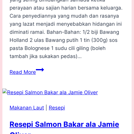
perayaan atau sajian harian bersama keluarga.
Cara penyediannya yang mudah dan rasanya
yang lazat menjadi menyebabkan hidangan ini
diminati ramai. Bahan-Bahan: 1/2 biji Bawang
Holland 2 ulas Bawang putih 1 tin (300g) sos
pasta Bolognese 1 sudu cili giling (boleh
tambah jika sukakan pedas)…
Resepi
Read More
Sphagetti
Bolognese
Simple
yang
Makanan Laut
|
Resepi
Menjilat
Jari
Resepi Salmon Bakar ala Jamie