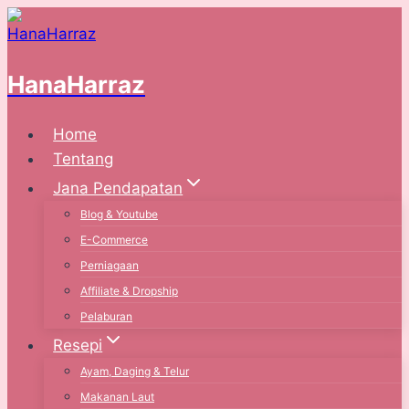
Skip
to
content
HanaHarraz
Home
Tentang
Jana Pendapatan
Blog & Youtube
E-Commerce
Perniagaan
Affiliate & Dropship
Pelaburan
Resepi
Ayam, Daging & Telur
Makanan Laut