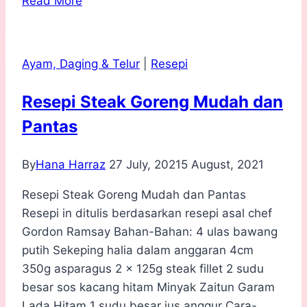
Read More
Kentang
Goreng
Tuscan
Ayam, Daging & Telur
|
Resepi
yang
Sedap
Resepi Steak Goreng Mudah dan
Pantas
By
Hana Harraz
27 July, 2021
5 August, 2021
Resepi Steak Goreng Mudah dan Pantas
Resepi in ditulis berdasarkan resepi asal chef
Gordon Ramsay Bahan-Bahan: 4 ulas bawang
putih Sekeping halia dalam anggaran 4cm
350g asparagus 2 x 125g steak fillet 2 sudu
besar sos kacang hitam Minyak Zaitun Garam
Lada Hitam 1 sudu besar jus anggur Cara-