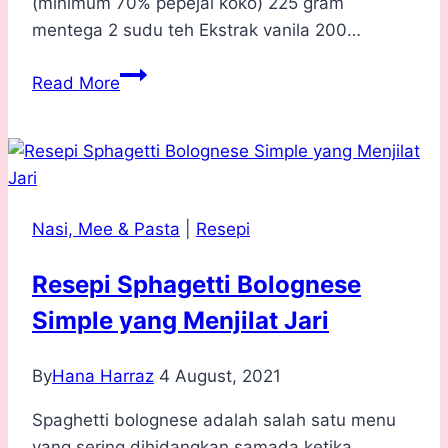
(minimum 70% pepejal koko) 225 gram
mentega 2 sudu teh Ekstrak vanila 200…
Resepi
Read More
Brownies
Coklat
Tanpa
Tepung
Sedap
Nasi, Mee & Pasta
|
Resepi
Menjilat
Jari
Resepi Sphagetti Bolognese
Simple yang Menjilat Jari
By
Hana Harraz
4 August, 2021
Spaghetti bolognese adalah salah satu menu
yang sering dihidangkan samada ketika