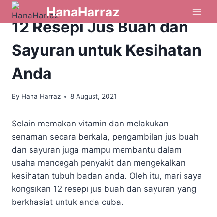
HanaHarraz
DIET & KESIHATAN
|
MINUMAN & PENCUCI MULUT
|
RESEPI
12 Resepi Jus Buah dan
Sayuran untuk Kesihatan
Anda
By
Hana Harraz
8 August, 2021
Selain memakan vitamin dan melakukan
senaman secara berkala, pengambilan jus buah
dan sayuran juga mampu membantu dalam
usaha mencegah penyakit dan mengekalkan
kesihatan tubuh badan anda. Oleh itu, mari saya
kongsikan 12 resepi jus buah dan sayuran yang
berkhasiat untuk anda cuba.