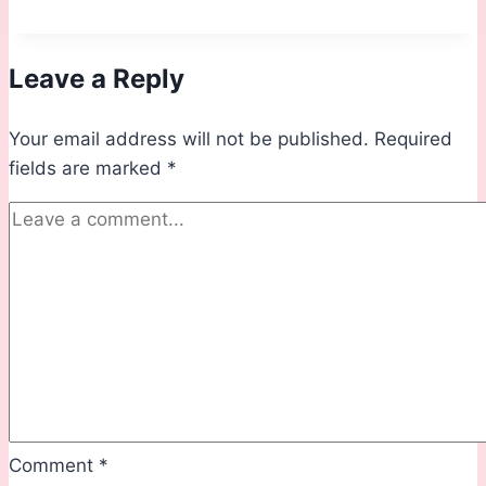
Goreng
yang
Leave a Reply
Sempoi
tapi
Your email address will not be published.
Sedap
Required
fields are marked
*
Comment
*