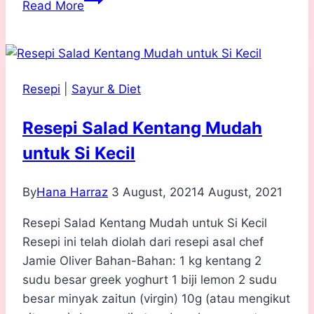
Read More
Peha
Ayam
Bakar
Teramat
Resepi
|
Sayur & Diet
Mudah
ala
Resepi Salad Kentang Mudah
Jamie
untuk Si Kecil
Oliver
By
Hana Harraz
3 August, 2021
4 August, 2021
Resepi Salad Kentang Mudah untuk Si Kecil
Resepi ini telah diolah dari resepi asal chef
Jamie Oliver Bahan-Bahan: 1 kg kentang 2
sudu besar greek yoghurt 1 biji lemon 2 sudu
besar minyak zaitun (virgin) 10g (atau mengikut