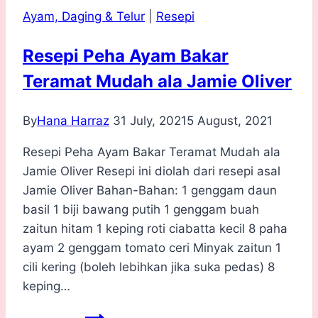
Putih
Ayam, Daging & Telur
|
Resepi
Ranggup
Yang
Resepi Peha Ayam Bakar
Lazat
Teramat Mudah ala Jamie Oliver
By
Hana Harraz
31 July, 2021
5 August, 2021
Resepi Peha Ayam Bakar Teramat Mudah ala
Jamie Oliver Resepi ini diolah dari resepi asal
Jamie Oliver Bahan-Bahan: 1 genggam daun
basil 1 biji bawang putih 1 genggam buah
zaitun hitam 1 keping roti ciabatta kecil 8 paha
ayam 2 genggam tomato ceri Minyak zaitun 1
cili kering (boleh lebihkan jika suka pedas) 8
keping…
Resepi