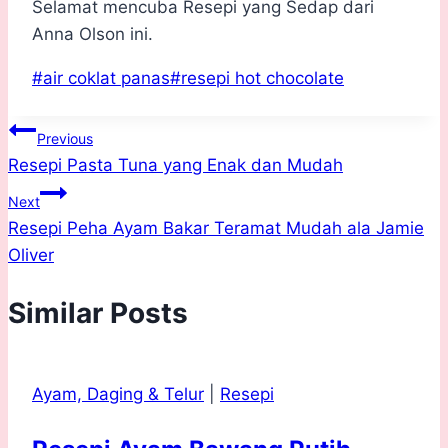
Selamat mencuba Resepi yang Sedap dari
Anna Olson ini.
Post
#
air coklat panas
#
resepi hot chocolate
Tags:
Post
Previous
Resepi Pasta Tuna yang Enak dan Mudah
navigation
Next
Resepi Peha Ayam Bakar Teramat Mudah ala Jamie
Oliver
Similar Posts
Ayam, Daging & Telur
|
Resepi