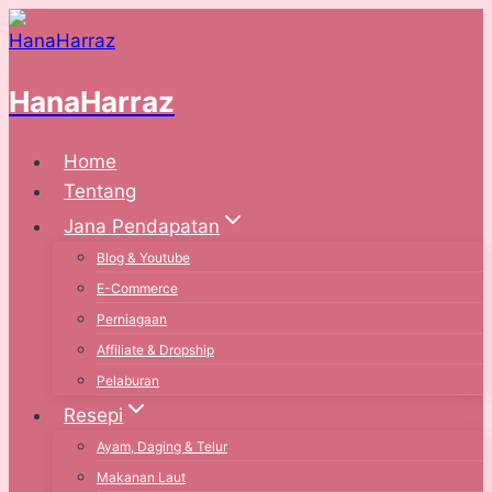
Skip
to
content
HanaHarraz
Home
Tentang
Jana Pendapatan
Blog & Youtube
E-Commerce
Perniagaan
Affiliate & Dropship
Pelaburan
Resepi
Ayam, Daging & Telur
Makanan Laut