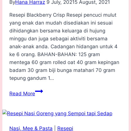
By
Hana Harraz
9 July, 2021
5 August, 2021
Resepi Blackberry Crisp Resepi pencuci mulut
yang enak dan mudah disediakan ini sesuai
dihidangkan bersama keluarga di hujung
minggu dan juga sebagai aktiviti bersama
anak-anak anda. Cadangan hidangan untuk 4
ke 6 orang. BAHAN-BAHAN: 125 gram
mentega 60 gram rolled oat 40 gram kepingan
badam 30 gram biji bunga matahari 70 gram
tepung gandum 1…
Resepi
Read More
Blackberry
Crisp
ala
Nigella
Nasi, Mee & Pasta
|
Resepi
Lawson