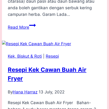
citarasa) daun pasli atau daun bawang atau
anda boleh gantikan dengan serbuk kering
campuran herba. Garam Lada…
Resepi
Read More
Salad
Kentang
Mudah
untuk
Kek, Biskut & Roti
|
Resepi
Si
Kecil
Resepi Kek Cawan Buah Air
Fryer
By
Hana Harraz
13 July, 2022
Resepi Kek Cawan Buah Air Fryer Bahan-