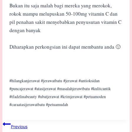
Bukan itu saja malah bagi mereka yang merokok,
rokok mampu melupuskan 50-100mg vitamin C dan
pil penahan sakit menyebabkan penyusutan vitamin C
dengan banyak
Diharapkan perkongsian ini dapat membantu anda 🙂
#hilangkanjerawat #jerawatbatu #jerawat #antioksidan
#puncajerawat #atasijerawat #masalahjerawtbatu #kulitcantik
#tfadzlinabeauty #ubatjerawat #krimjerawat #petuamoden
#caraatasijerawatbatu #petuamudah
Post
Previous