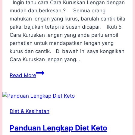
Ingin tahu cara Cara Kuruskan Lengan dengan
mudah dan berkesan ? Semua orang
mahukan lengan yang kurus, barulah cantik bila
pakai bajukan tetapi ia susah dicapai. Ikuti 5
Cara Kuruskan lengan yang anda perlu ambil
perhatian untuk mendapatkan lengan yang
kurus dan cantik. Di bawah ini saya kongsikan
Cara Kuruskan lengan yang…
5
Read More
Cara
Kuruskan
Lengan
dengan
Diet & Kesihatan
Mudah
dan
Panduan Lengkap Diet Keto
Berkesan