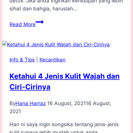
detox. Jika anda inginkan kehidupan yang lebih
sihat dan bahgia, haruslah…
4
Read More
Cara
Melakukan
Detox
Secara
Info & Tips
|
Kecantikan
Semulajadi
dan
Ketahui 4 Jenis Kulit Wajah dan
Selamat
Ciri-Cirinya
By
Hana Harraz
16 August, 2021
16 August,
2021
Hari ni saya ingin kongsika tentang jenis-jenis
kulit supaya lebih mudah untuk anda