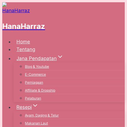
Skip
to
content
HanaHarraz
Home
Tentang
Jana Pendapatan
Blog & Youtube
E-Commerce
Perniagaan
Affiliate & Dropship
Pelaburan
Resepi
Ayam, Daging & Telur
Makanan Laut