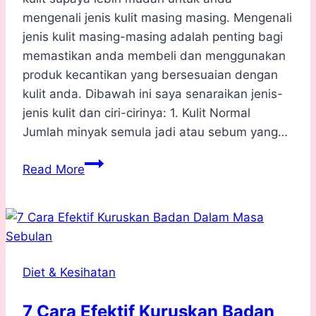
mengenali jenis kulit masing masing. Mengenali
jenis kulit masing-masing adalah penting bagi
memastikan anda membeli dan menggunakan
produk kecantikan yang bersesuaian dengan
kulit anda. Dibawah ini saya senaraikan jenis-
jenis kulit dan ciri-cirinya: 1. Kulit Normal
Jumlah minyak semula jadi atau sebum yang…
Ketahui
Read More
4
Jenis
Kulit
Wajah
dan
Diet & Kesihatan
Ciri-
Cirinya
7 Cara Efektif Kuruskan Badan