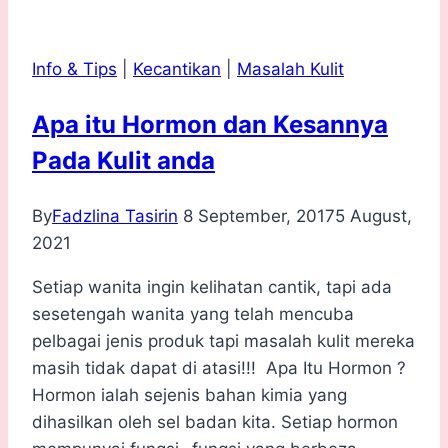
Efektif
Kuruskan
Info & Tips
|
Kecantikan
|
Masalah Kulit
Badan
Dalam
Apa itu Hormon dan Kesannya
Masa
Pada Kulit anda
Sebulan
By
Fadzlina Tasirin
8 September, 2017
5 August,
2021
Setiap wanita ingin kelihatan cantik, tapi ada
sesetengah wanita yang telah mencuba
pelbagai jenis produk tapi masalah kulit mereka
masih tidak dapat di atasi!!! Apa Itu Hormon ?
Hormon ialah sejenis bahan kimia yang
dihasilkan oleh sel badan kita. Setiap hormon