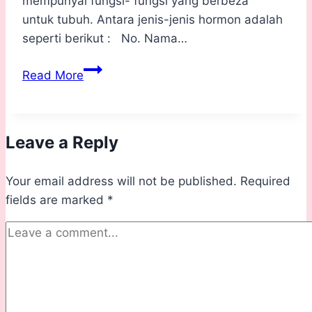
mempunyai fungsi- fungsi yang berbeza
untuk tubuh. Antara jenis-jenis hormon adalah
seperti berikut : No. Nama…
Apa
Read More
itu
Hormon
dan
Leave a Reply
Kesannya
Pada
Your email address will not be published.
Kulit
Required
fields are marked
anda
*