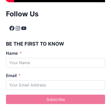
Follow Us
BE THE FIRST TO KNOW
Name
Email
Subscribe