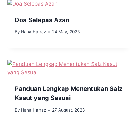
Doa Selepas Azan
By
Hana Harraz
24 May, 2023
Panduan Lengkap Menentukan Saiz
Kasut yang Sesuai
By
Hana Harraz
27 August, 2023