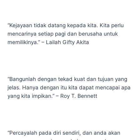
“Kejayaan tidak datang kepada kita. Kita perlu
mencarinya setiap pagi dan berusaha untuk
memilikinya.” – Lailah Gifty Akita
“Bangunlah dengan tekad kuat dan tujuan yang
jelas. Hanya dengan itu kita dapat mencapai apa
yang kita impikan.” – Roy T. Bennett
“Percayalah pada diri sendiri, dan anda akan