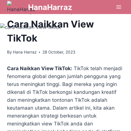
HanaHarraz
INFO & TIPS
|
JANA PENDAPATAN
|
LAIN LAIN
Cara Naikkan View
TikTok
By
Hana Harraz
28 October, 2023
Cara Naikkan View TikTok:
TikTok telah menjadi
fenomena global dengan jumlah pengguna yang
terus meningkat tinggi. Bagi mereka yang ingin
dikenali di TikTok berkongsi kandungan kreatif
dan meningkatkan tontonan TikTok adalah
keutamaan utama. Dalam artikel ini, kita akan
menerangkan strategi berkesan untuk
meningkatkan view TikTok anda dan