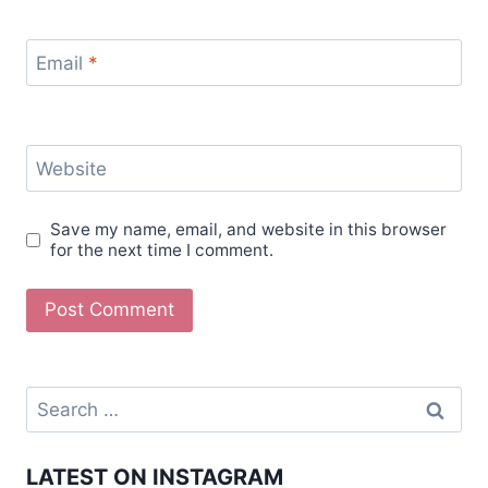
Email
*
Website
Save my name, email, and website in this browser
for the next time I comment.
LATEST ON INSTAGRAM