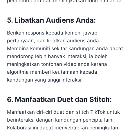
penonton baru dan meningkatkan tontonan anda.
5. Libatkan Audiens Anda:
Berikan respons kepada komen, jawab
pertanyaan, dan libatkan audiens anda.
Membina komuniti sekitar kandungan anda dapat
mendorong lebih banyak interaksi, ia boleh
meningkatkan tontonan video anda kerana
algoritma memberi keutamaan kepada
kandungan yang tinggi interaksi.
6. Manfaatkan Duet dan Stitch:
Manfaatkan ciri-ciri duet dan stitch TikTok untuk
berinteraksi dengan kandungan pencipta lain.
Kolaborasi ini dapat menyebabkan peningkatan