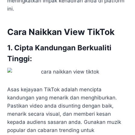
meningkatkan impak kehadiran anda di platform
ini.
Cara Naikkan View TikTok
1. Cipta Kandungan Berkualiti
Tinggi:
Asas kejayaan TikTok adalah mencipta
kandungan yang menarik dan menghiburkan.
Pastikan video anda disunting dengan baik,
menarik secara visual, dan memberi kesan
kepada audiens sasaran anda. Gunakan muzik
popular dan cabaran trending untuk