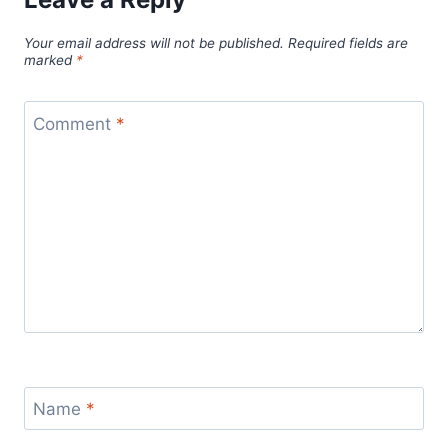
Your email address will not be published.
Required fields are
marked
*
Comment
*
Name
*