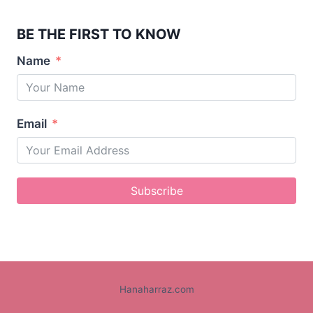
BE THE FIRST TO KNOW
Name
Email
Subscribe
Hanaharraz.com