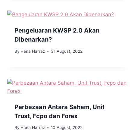
Pengeluaran KWSP 2.0 Akan
Dibenarkan?
By
Hana Harraz
31 August, 2022
Perbezaan Antara Saham, Unit
Trust, Fcpo dan Forex
By
Hana Harraz
10 August, 2022