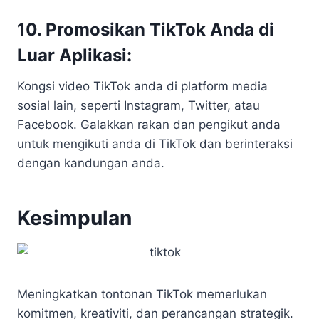
10. Promosikan TikTok Anda di
Luar Aplikasi:
Kongsi video TikTok anda di platform media
sosial lain, seperti Instagram, Twitter, atau
Facebook. Galakkan rakan dan pengikut anda
untuk mengikuti anda di TikTok dan berinteraksi
dengan kandungan anda.
Kesimpulan
Meningkatkan tontonan TikTok memerlukan
komitmen, kreativiti, dan perancangan strategik.