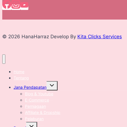
© 2026 HanaHarraz Develop By
Kita Clicks Services
Home
Tentang
Expand
Jana Pendapatan
child
menu
Blog & Youtube
E-Commerce
Perniagaan
Affiliate & Dropship
Pelaburan
Expand