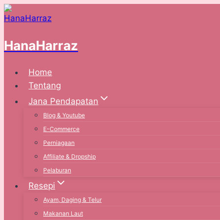
Skip
to
content
HanaHarraz
Home
Tentang
Jana Pendapatan
Blog & Youtube
E-Commerce
Perniagaan
Affiliate & Dropship
Pelaburan
Resepi
Ayam, Daging & Telur
Makanan Laut