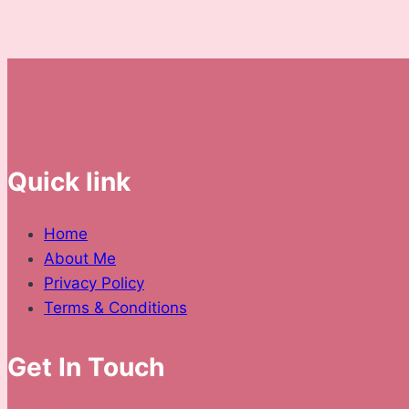
dalam
Hidup
dan
Perniagaan
Quick link
Home
About Me
Privacy Policy
Terms & Conditions
Get In Touch