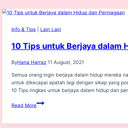
Info & Tips
|
Lain Lain
10 Tips untuk Berjaya dalam 
By
Hana Harraz
11 August, 2021
Semua orang ingin berjaya dalam hidup mereka n
untuk dikecapai apatah lagi dengan sikap yang posi
10 Tips ringkas untuk berjaya dalam hidup dan pe
10
Read More
Tips
untuk
Berjaya