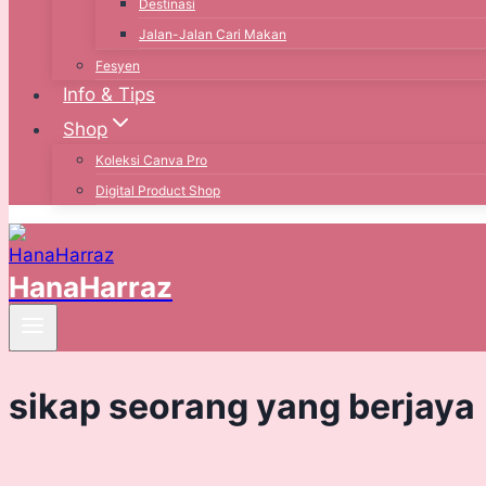
Destinasi
Jalan-Jalan Cari Makan
Fesyen
Info & Tips
Shop
Koleksi Canva Pro
Digital Product Shop
HanaHarraz
sikap seorang yang berjaya