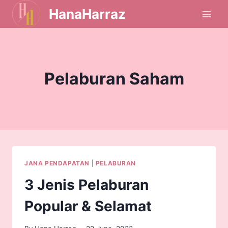
HanaHarraz
Pelaburan Saham
JANA PENDAPATAN
|
PELABURAN
3 Jenis Pelaburan
Popular & Selamat