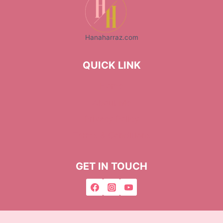
Hanaharraz.com
QUICK LINK
Home
About Me
Privacy Policy
Terms & Conditions
GET IN TOUCH