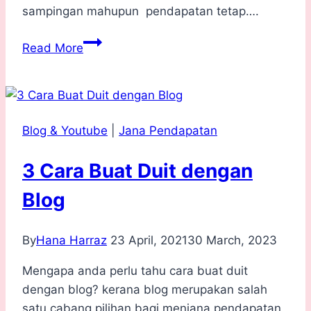
sampingan mahupun pendapatan tetap….
Buat
Read More
Duit
Online
.
5
Blog & Youtube
|
Jana Pendapatan
Perkara
Anda
3 Cara Buat Duit dengan
Perlu
Tahu
Blog
By
Hana Harraz
23 April, 2021
30 March, 2023
Mengapa anda perlu tahu cara buat duit
dengan blog? kerana blog merupakan salah
satu cabang pilihan bagi menjana pendapatan