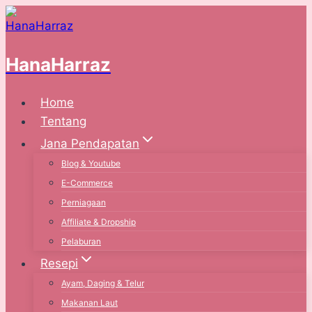
Skip
to
content
HanaHarraz
Home
Tentang
Jana Pendapatan
Blog & Youtube
E-Commerce
Perniagaan
Affiliate & Dropship
Pelaburan
Resepi
Ayam, Daging & Telur
Makanan Laut