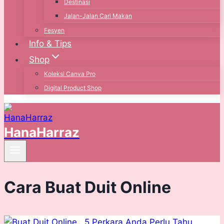
Destinasi
Jalan-Jalan Cari Makan
Fesyen
Info & Tips
Shop
Koleksi Canva Pro
Digital Product Shop
HanaHarraz
Cara Buat Duit Online