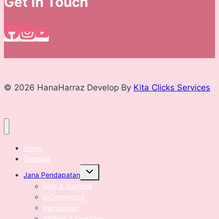
Get In Touch
© 2026 HanaHarraz Develop By
Kita Clicks Services
Home
Tentang
Expand
Jana Pendapatan
child
menu
Blog & Youtube
E-Commerce
Perniagaan
Affiliate & Dropship