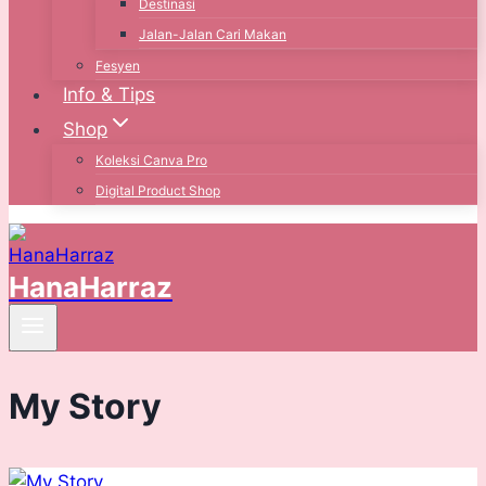
Destinasi
Jalan-Jalan Cari Makan
Fesyen
Info & Tips
Shop
Koleksi Canva Pro
Digital Product Shop
HanaHarraz
My Story