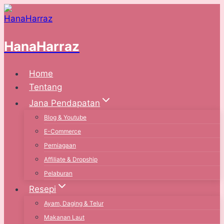
Skip
to
content
HanaHarraz
Home
Tentang
Jana Pendapatan
Blog & Youtube
E-Commerce
Perniagaan
Affiliate & Dropship
Pelaburan
Resepi
Ayam, Daging & Telur
Makanan Laut