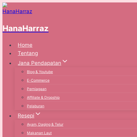
Skip
to
content
HanaHarraz
Home
Tentang
Jana Pendapatan
Blog & Youtube
E-Commerce
Perniagaan
Affiliate & Dropship
Pelaburan
Resepi
Ayam, Daging & Telur
Makanan Laut