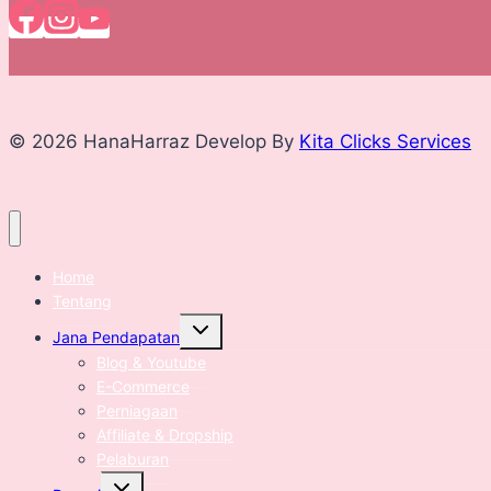
© 2026 HanaHarraz Develop By
Kita Clicks Services
Home
Tentang
Expand
Jana Pendapatan
child
menu
Blog & Youtube
E-Commerce
Perniagaan
Affiliate & Dropship
Pelaburan
Expand