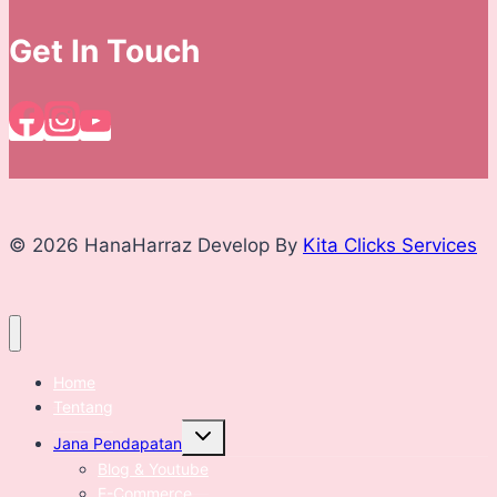
Get In Touch
© 2026 HanaHarraz Develop By
Kita Clicks Services
Home
Tentang
Expand
Jana Pendapatan
child
menu
Blog & Youtube
E-Commerce