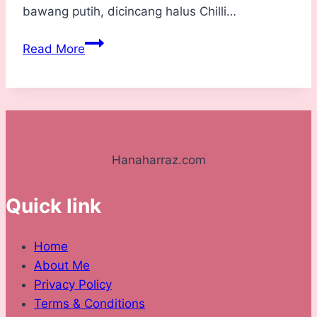
bawang putih, dicincang halus Chilli…
Resepi
Read More
Spagetti
Aglio
Olio
yang
Simple
dan
Hanaharraz.com
Mudah
Quick link
Home
About Me
Privacy Policy
Terms & Conditions