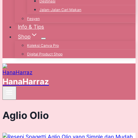
Destinasi
Jalan-Jalan Cari Makan
Fesyen
Info & Tips
Shop
Koleksi Canva Pro
Digital Product Shop
HanaHarraz
Aglio Olio