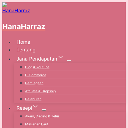
Skip
to
content
HanaHarraz
Home
Tentang
Jana Pendapatan
Blog & Youtube
E-Commerce
Perniagaan
Affiliate & Dropship
Pelaburan
Resepi
Ayam, Daging & Telur
Makanan Laut